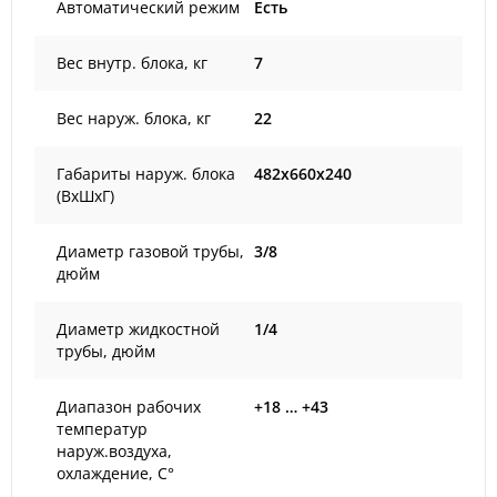
Автоматический режим
Есть
Вес внутр. блока, кг
7
Вес наруж. блока, кг
22
Габариты наруж. блока
482x660x240
(ВxШxГ)
Диаметр газовой трубы,
3/8
дюйм
Диаметр жидкостной
1/4
трубы, дюйм
Диапазон рабочих
+18 … +43
температур
наруж.воздуха,
охлаждение, С°