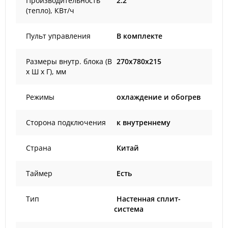
Производительность
2.2
(тепло), КВт/ч
Пульт управления
В комплекте
Размеры внутр. блока (В
270x780x215
х Ш х Г), мм
Режимы
охлаждение и обогрев
Сторона подключения
к внутреннему
Страна
Китай
Таймер
Есть
Тип
Настенная сплит-
система