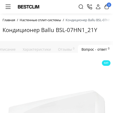
0
Главная
Настенные сплит-системы
Кондиционер Ballu BSL-07HN1
Кондиционер Ballu BSL-07HN1_21Y
0
0
Описание
Характеристики
Отзывы
Вопрос - ответ
ХИТ