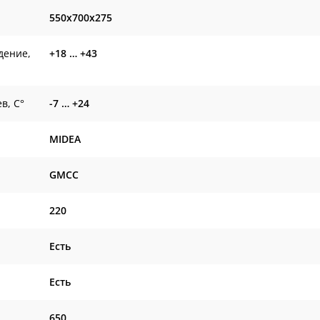
550x700x275
дение,
+18 … +43
в, С°
-7 … +24
MIDEA
GMCC
220
Есть
Есть
650