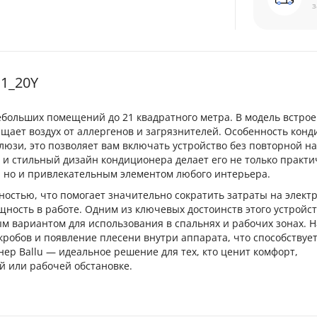
з
1_20Y
ебольших помещений до 21 квадратного метра. В модель встро
щает воздух от аллергенов и загрязнителей. Особенность кон
люзи, это позволяет вам включать устройство без повторной н
 и стильный дизайн кондиционера делает его не только практ
 но и привлекательным элементом любого интерьера.
остью, что помогает значительно сократить затраты на электр
ность в работе. Одним из ключевых достоинств этого устройс
ным вариантом для использования в спальнях и рабочих зонах. 
обов и появление плесени внутри аппарата, что способствуе
р Ballu — идеальное решение для тех, кто ценит комфорт,
 или рабочей обстановке.