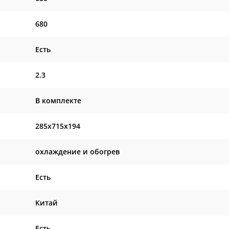
680
Есть
2.3
В комплекте
285x715x194
охлаждение и обогрев
Есть
Китай
Есть