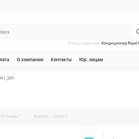
Я ищу, например,
Кондиционер Royal 
лата
О компании
Контакты
Юр. лицам
HN1_20Y
0
0
Отзывы
Вопрос - ответ