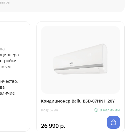
автра
ена
диционера
астройки
ичным
ичество,
тва
Наличие
т
Кондиционер Ballu BSD-07HN1_20Y
Код: 5794
В наличии
26 990 р.