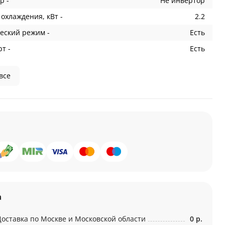
р -
Не инвертор
охлаждения, кВт -
2.2
еский режим -
Есть
т -
Есть
все
а
Доставка по Москве и Московской области
0 р.