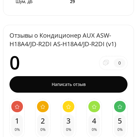
Шум, дБ
29
Отзывы о Кондиционер AUX ASW-
H18A4/JD-R2DI AS-H18A4/JD-R2DI (v1)
0
0
Написать отзыв
1
2
3
4
5
0%
0%
0%
0%
0%