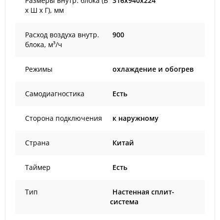
Размеры внутр. блока (В
316x940x224
х Ш х Г), мм
Расход воздуха внутр.
900
блока, м³/ч
Режимы
охлаждение и обогрев
Самодиагностика
Есть
Сторона подключения
к наружному
Страна
Китай
Таймер
Есть
Тип
Настенная сплит-
система