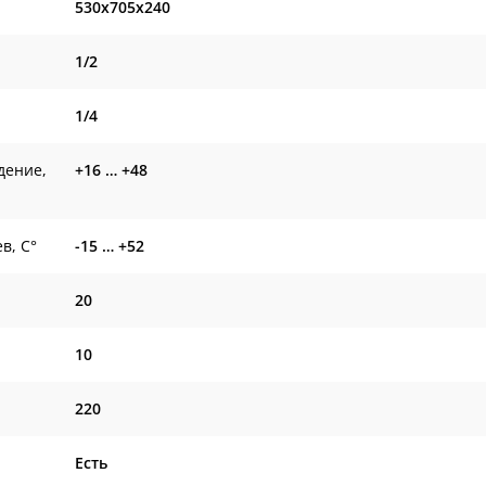
530x705x240
1/2
1/4
дение,
+16 … +48
в, С°
-15 … +52
20
10
220
Есть