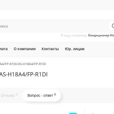
Я ищу, например,
Кондиционер Hi
лата
О компании
Контакты
Юр. лицам
4/FP-R1DI/AS-H18A4/FP-R1DI
AS-H18A4/FP-R1DI
0
0
Отзывы
Вопрос - ответ