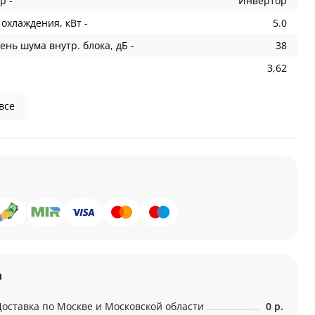
р -
Инвертор
охлаждения, кВт -
5.0
ень шума внутр. блока, дБ -
38
3,62
все
а
Доставка по Москве и Московской области
0 р.