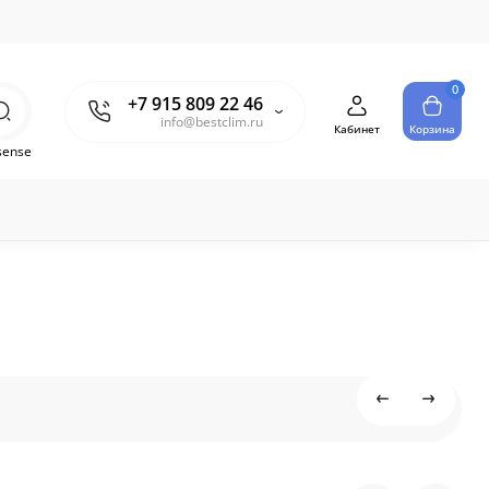
0
+7 915 809 22 46
info@bestclim.ru
Кабинет
Корзина
sense