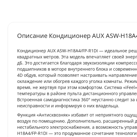
Описание Кондиционер AUX ASW-H18A4/
Кондиционер AUX ASW-H18A4/FP-R1DI — идеальное реш
квадратных метров. Эта модель впечатляет своей энер
дБ. Это достигается благодаря звукоизоляции компрес
подшипников в моторе внутреннего блока и современн
4D обдув, который позволяет настраивать направление
охлаждение или обогрев каждого уголка комнаты. Режи
время, не жертвуя при этом комфортом. Система «iFeel
температуры в районе пульта дистанционного управлен
Встроенная самодиагностика 360° неустанно следит з
неисправности и информируя о них владельца.
Функция «Антисквозняк» избавит от неприятного ощуще
воздух по помещению. Дополнительно, расширенный д
нестабильного электроснабжения, а возможность управ
H18A4/FP-R1DI — это продуманное сочетание технологи