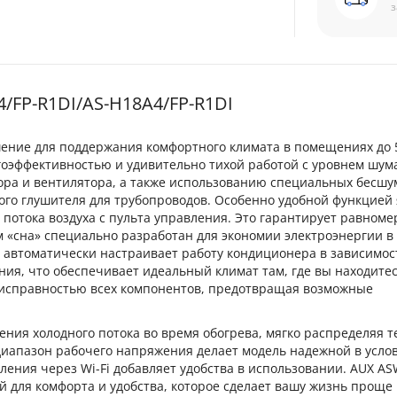
з
FP-R1DI/AS-H18A4/FP-R1DI
ение для поддержания комфортного климата в помещениях до 
гоэффективностью и удивительно тихой работой с уровнем шума
сора и вентилятора, а также использованию специальных бесш
ого глушителя для трубопроводов. Особенно удобной функцией 
 потока воздуха с пульта управления. Это гарантирует равноме
м «сна» специально разработан для экономии электроэнергии в
» автоматически настраивает работу кондиционера в зависимос
ия, что обеспечивает идеальный климат там, где вы находитес
а исправностью всех компонентов, предотвращая возможные
ния холодного потока во время обогрева, мягко распределяя 
иапазон рабочего напряжения делает модель надежной в усло
ления через Wi-Fi добавляет удобства в использовании. AUX AS
й для комфорта и удобства, которое сделает вашу жизнь проще