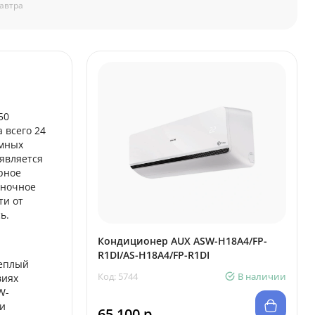
автра
50
 всего 24
умных
является
рное
 ночное
ти от
ь.
Кондиционер AUX ASW-H18A4/FP-
R1DI/AS-H18A4/FP-R1DI
теплый
Код: 5744
В наличии
виях
W-
 и
65 100 р.