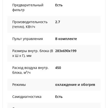
Предварительный
Есть
фильтр
Производительность
2.7
(тепло), КВт/ч
Пульт управления
В комплекте
Размеры внутр. блока (В
283x690x199
х Ш х Г), мм
Расход воздуха внутр.
450
блока, м³/ч
Режимы
охлаждение и обогрев
Самодиагностика
Есть