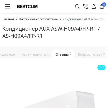
0
Главная
Настенные сплит-системы
Кондиционер AUX ASW-H09A4/F
Кондиционер AUX ASW-H09A4/FP-R1 /
AS-H09A4/FP-R1
0
0
Описание
Характеристики
Отзывы
Вопрос - ответ
ХИТ