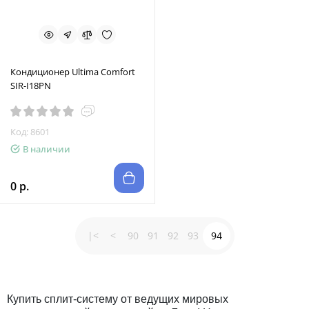
Кондиционер Ultima Comfort
SIR-I18PN
Код: 8601
В наличии
0 р.
|<
<
90
91
92
93
94
Купить сплит-систему от ведущих мировых