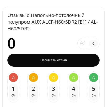
Отзывы о Напольно-потолочный
полупром AUX ALCF-H60/5DR2 [E1] / AL-
H60/5DR2
0
0
Написать отзыв
1
2
3
4
5
0%
0%
0%
0%
0%