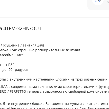
з
ma 4TFM-32HN/OUT
 / осушение / вентиляция)
блока + электронные расширительные вентили
еплообменника
гент R32
- до -20 градусов
оты с внутренними настенными блоками из трёх разных серий.
CLIMA с современными техническими характеристиками и функ
NERO / PERFETTO теперь с возможностью свободной компоновки 
5-ти внутренних блоков. Все элементы мульти сплит-системы
ргоэффективности, соответствующими классу А++. Благодаря э