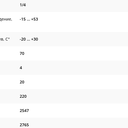
1/4
дение,
-15 … +53
в, С°
-20 … +30
70
4
20
220
2547
2765