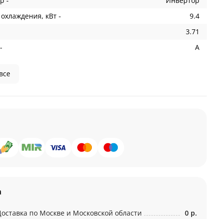
р -
Инвертор
охлаждения, кВт -
9.4
3.71
-
A
все
а
Доставка по Москве и Московской области
0 р.