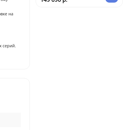
вке на
х серий.