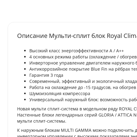
Описание Мульти-сплит блок Royal Cli
Высокий класс энергоэффективности A / A++
4 основных режима работы (охлаждение / обогрев
Инверторное управление двигателем наружного 
Антикоррозийное покрытие Blue Fin на рёбрах т
Гарантия 3 года
Современный, эффективный и экологичный хлада
Работа на охлаждение до -15 градусов, на обогрев 
Шумоизоляция компрессора
Универсальный наружный блок: возможность раб
Новая мульти сплит-система в модельном ряду ROYAL 
Настенные блоки легендарных серий GLORIA / ATTICA 
мульти сплит-системы.
К наружным блокам MULTI GAMMA можно подключить до 
инверторном управлении с высокими показателями эне