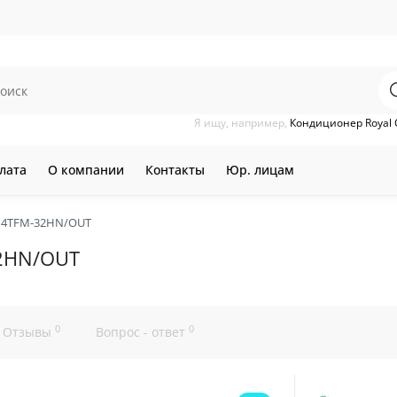
Я ищу, например,
Кондиционер Royal 
лата
О компании
Контакты
Юр. лицам
a 4TFM-32HN/OUT
32HN/OUT
0
0
Отзывы
Вопрос - ответ