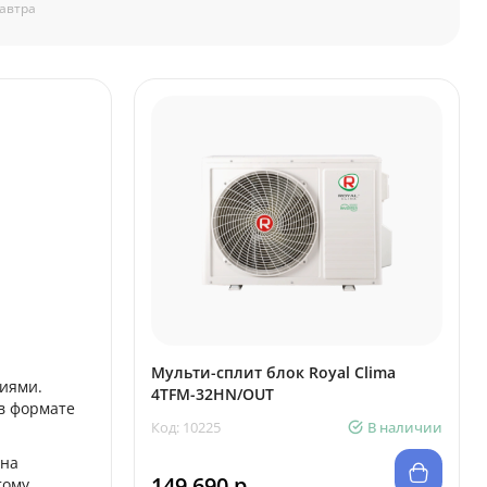
автра
Мульти-сплит блок Royal Clima
циями.
4TFM-32HN/OUT
в формате
Код: 10225
В наличии
 на
149 690 р.
тому