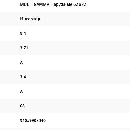
MULTI GAMMA Наружные блоки
Инвертор
9.4
3.71
A
3.4
A
68
910x990x340