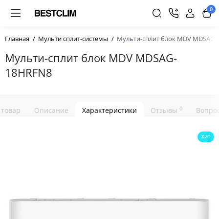
0
Главная
Мульти сплит-системы
Мульти-сплит блок MDV MDSAG-
Мульти-сплит блок MDV MDSAG-
18HRFN8
0
 товар
Описание
Характеристики
Отзывы
Вопрос
ХИТ