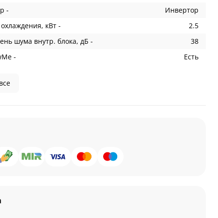
р -
Инвертор
охлаждения, кВт -
2.5
ень шума внутр. блока, дБ -
38
wMe -
Есть
все
а