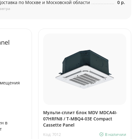
Доставка по Москве и Московской области
0 р.
автра
nel
помещения
Мульти-сплит блок MDV MDCA4I-
07HRFN8 / T-MBQ4-03E Compact
ен в
Cassette Panel
т
Код: 7012
В наличии