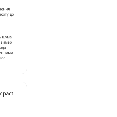
чения
соту до
ь шума
Таймер
ода
ренними
ное
mpact