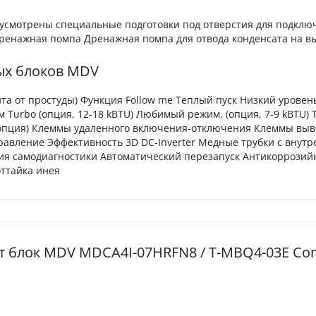
дусмотрены специальные подготовки под отверстия для подклю
Дренажная помпа Дренажная помпа для отвода конденсата на вы
ых блоков MDV
та от простуды) Функция Follow me Теплый пуск Низкий уровен
Turbo (опция, 12-18 kBTU) Любимый режим, (опция, 7-9 kBTU) 
 (опция) Клеммы удаленного включения-отключения Клеммы выв
равление Эффективность 3D DC-Inverter Медные трубки с внут
я самодиагностики Автоматический перезапуск Антикоррозий
оттайка инея
т блок MDV MDCA4I-07HRFN8 / T-MBQ4-03E Co