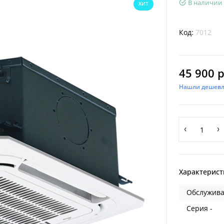
В наличии
ХИТ
Код:
7012
45 900 р
Нашли дешевл
Характерист
Обслужива
Серия -