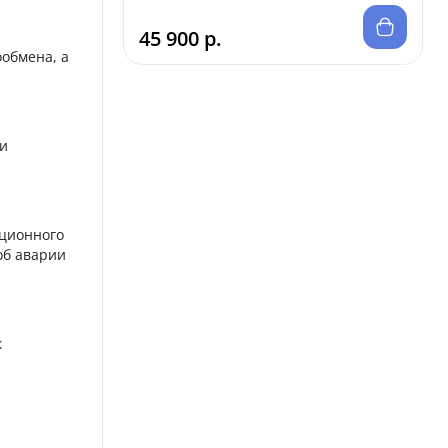
45 900 р.
обмена, а
ии
нционного
об аварии
к