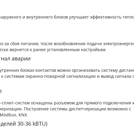
наружного и внутреннего блоков улучшает эффективность тепло
з-за сбоя питания, после возобновления подачи электроэнерг
ски вернется к ранее установленным настройкам.
гнал аварии
утренних блоках контактов можно организовать систему диста
к системам охранно-пожарной сигнализации и вывод сигнала 
е
ти-сплит-систем оснащены разъемом для прямого подключения 
черизации. Построение системы диспетчеризации возможно с
 Modbus, KNX.
делей 30-36 kBTU)