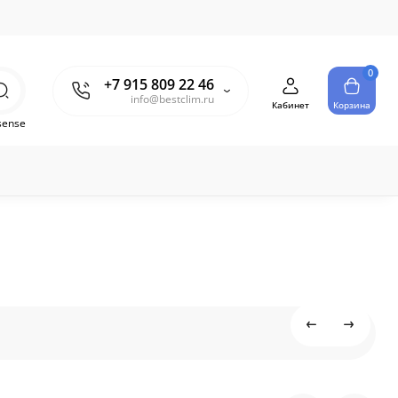
0
+7 915 809 22 46
info@bestclim.ru
Кабинет
Корзина
sense