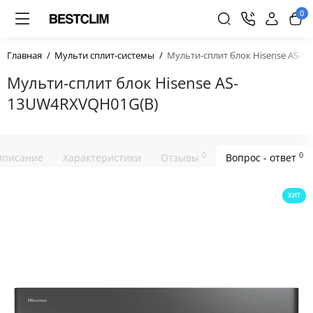
0
Главная
Мульти сплит-системы
Мульти-сплит блок Hisense AS-
Мульти-сплит блок Hisense AS-
13UW4RXVQH01G(B)
0
0
Описание
Характеристики
Отзывы
Вопрос - ответ
ХИТ