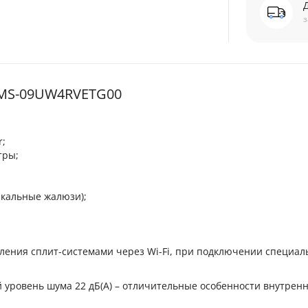
з
AMS-09UW4RVETG00
r;
тры;
икальные жалюзи);
ления сплит-системами через Wi-Fi, при подключении специал
 уровень шума 22 дБ(А) – отличительные особенности внутренн