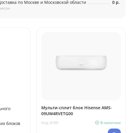
Доставка по Москве и Московской области
0 р.
автра
Мульти-сплит блок Hisense AMS-
ьного
09UW4RVETG00
Код: 8189
В наличии
их блоков