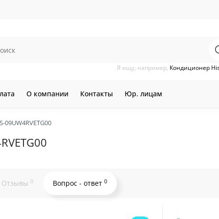
Я ищу, например,
Кондиционер Hi
лата
О компании
Контакты
Юр. лицам
MS-09UW4RVETG00
4RVETG00
0
0
Отзывы
Вопрос - ответ