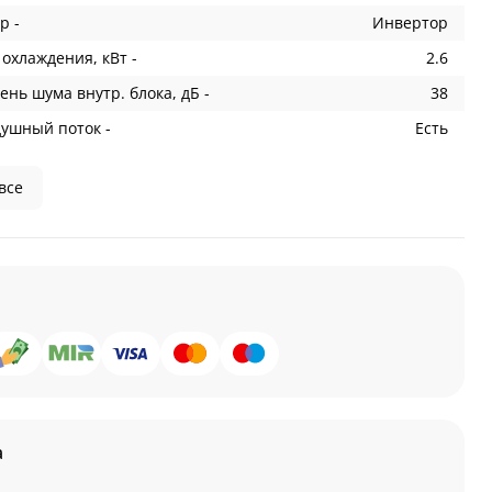
р -
Инвертор
охлаждения, кВт -
2.6
ень шума внутр. блока, дБ -
38
душный поток -
Есть
все
а