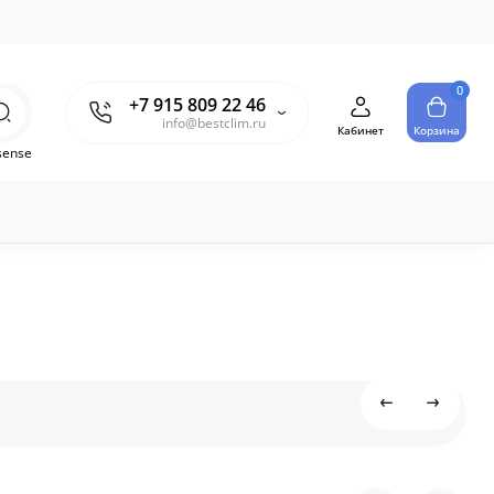
0
+7 915 809 22 46
info@bestclim.ru
Кабинет
Корзина
sense