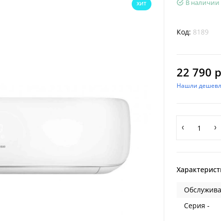
В наличии
ХИТ
Код:
8189
22 790 р
Нашли дешевл
Характерист
Обслужива
Серия -