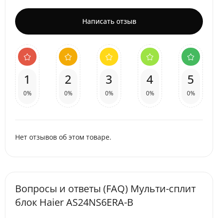
Написать отзыв
1
2
3
4
5
0%
0%
0%
0%
0%
Нет отзывов об этом товаре.
Вопросы и ответы (FAQ) Мульти-сплит
блок Haier AS24NS6ERA-B