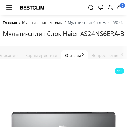
0
Главная
Мульти сплит-системы
Мульти-сплит блок Haier AS24NS
Мульти-сплит блок Haier AS24NS6ERA-B
0
0
Описание
Характеристики
Отзывы
Вопрос - ответ
ХИТ