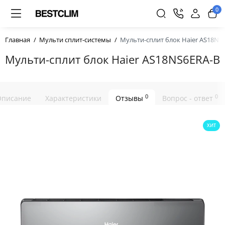
0
Главная
Мульти сплит-системы
Мульти-сплит блок Haier AS18NS
Мульти-сплит блок Haier AS18NS6ERA-B
0
0
Описание
Характеристики
Отзывы
Вопрос - ответ
ХИТ