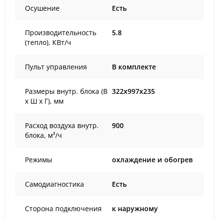
Осушение
Есть
Производительность
5.8
(тепло), КВт/ч
Пульт управления
В комплекте
Размеры внутр. блока (В
322x997x235
х Ш х Г), мм
Расход воздуха внутр.
900
блока, м³/ч
Режимы
охлаждение и обогрев
Самодиагностика
Есть
Сторона подключения
к наружному