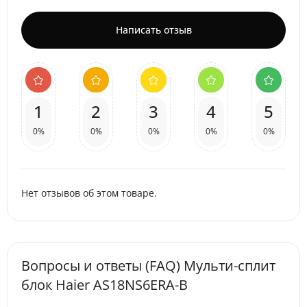
Написать отзыв
1
2
3
4
5
0%
0%
0%
0%
0%
Нет отзывов об этом товаре.
Вопросы и ответы (FAQ) Мульти-сплит
блок Haier AS18NS6ERA-B