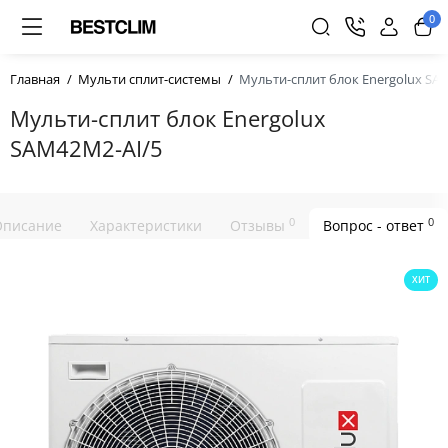
0
Главная
Мульти сплит-системы
Мульти-сплит блок Energolux SA
Мульти-сплит блок Energolux
SAM42M2-AI/5
0
0
Описание
Характеристики
Отзывы
Вопрос - ответ
ХИТ