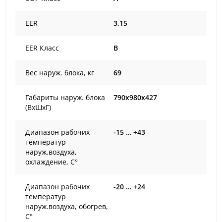
EER
3,15
EER Класс
B
Вес наруж. блока, кг
69
Габариты наруж. блока
790x980x427
(ВxШxГ)
Диапазон рабочих
-15 … +43
температур
наруж.воздуха,
охлаждение, С°
Диапазон рабочих
-20 … +24
температур
наруж.воздуха, обогрев,
С°