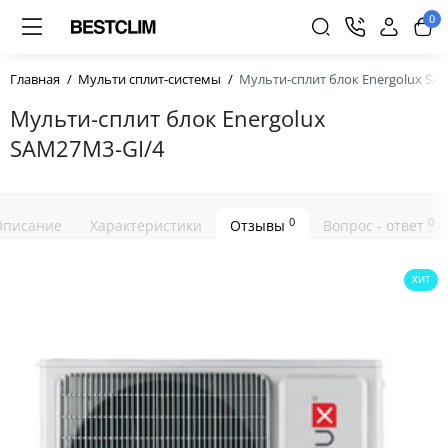
0
Главная
Мульти сплит-системы
Мульти-сплит блок Energolux SA
Мульти-сплит блок Energolux
SAM27M3-GI/4
0
0
Описание
Характеристики
Отзывы
Вопрос - ответ
ХИТ