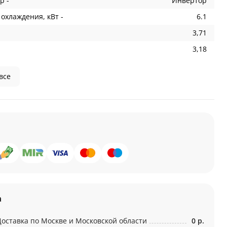
р -
Инвертор
охлаждения, кВт -
6.1
3,71
3,18
все
а
Доставка по Москве и Московской области
0 р.