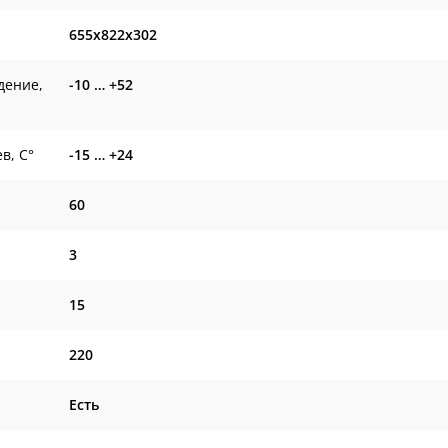
655x822x302
дение,
-10 … +52
в, С°
-15 … +24
60
3
15
220
Есть