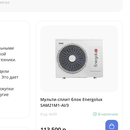
автра
альными
кой
техники.
дели
 Это дает
окупки
угие
Мульти-сплит блок Energolux
SAM21M1-AI/3
Код: 4439
В наличии
113 500 р.