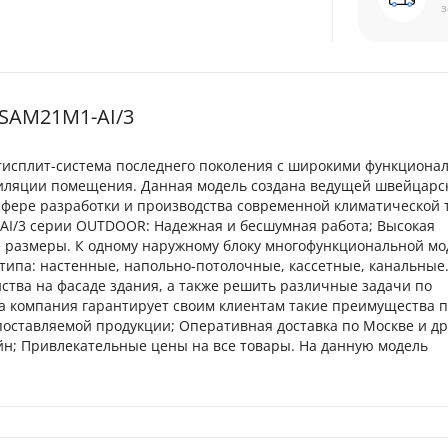
з
 SAM21M1-AI/3
тисплит-система последнего поколения с широкими функцион
тиляции помещения. Данная модель создана ведущей швейцарс
фере разработки и производства современной климатической 
I/3 серии OUTDOOR: Надежная и бесшумная работа; Высокая
е размеры. К одному наружному блоку многофункциональной мо
типа: настенные, напольно-потолочные, кассетные, канальные.
тва на фасаде здания, а также решить различные задачи по
компания гарантирует своим клиентам такие преимущества п
 поставляемой продукции; Оперативная доставка по Москве и др
йн; Привлекательные цены на все товары. На данную модель