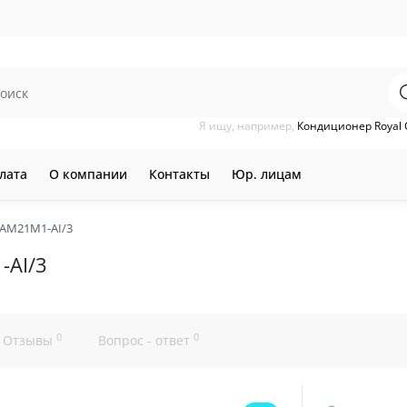
Я ищу, например,
Кондиционер Royal 
лата
О компании
Контакты
Юр. лицам
SAM21M1-AI/3
-AI/3
0
0
Отзывы
Вопрос - ответ