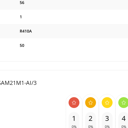
56
1
R410A
50
 SAM21M1-AI/3
1
2
3
4
0%
0%
0%
0%