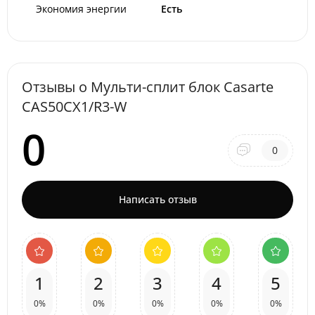
Экономия энергии
Есть
Отзывы о Мульти-сплит блок Casarte
CAS50CX1/R3-W
0
0
Написать отзыв
1
2
3
4
5
0%
0%
0%
0%
0%