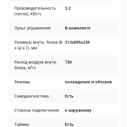
Производительность
3.2
(тепло), КВт/ч
Пульт управления
В комплекте
Размеры внутр. блока (В
313x895x236
х Ш х Г), мм
Расход воздуха внутр.
730
блока, м³/ч
Режимы
охлаждение и обогрев
Самодиагностика
Есть
Сторона подключения
к наружному
Таймер
Есть