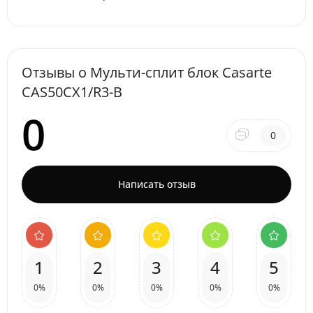
Отзывы о Мульти-сплит блок Casarte
CAS50CX1/R3-B
0
0
Написать отзыв
1
2
3
4
5
0%
0%
0%
0%
0%