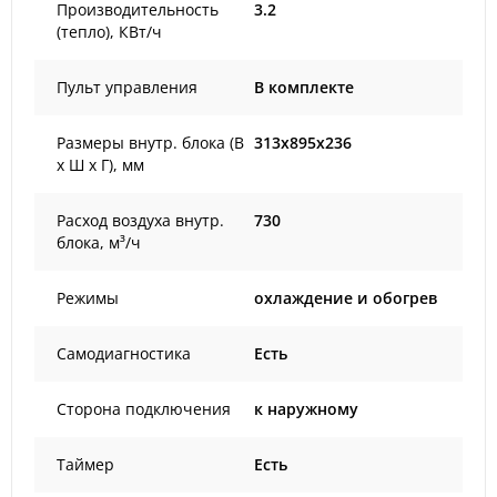
Производительность
3.2
(тепло), КВт/ч
Пульт управления
В комплекте
Размеры внутр. блока (В
313x895x236
х Ш х Г), мм
Расход воздуха внутр.
730
блока, м³/ч
Режимы
охлаждение и обогрев
Самодиагностика
Есть
Сторона подключения
к наружному
Таймер
Есть