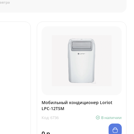
автра
Мобильный кондиционер Loriot
LPC-12TSM
Код: 6736
В наличии
0 р.