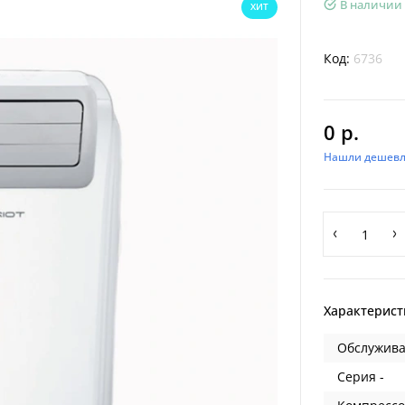
В наличии
ХИТ
Код:
6736
0 р.
Нашли дешевл
Характерист
Обслужива
Серия -