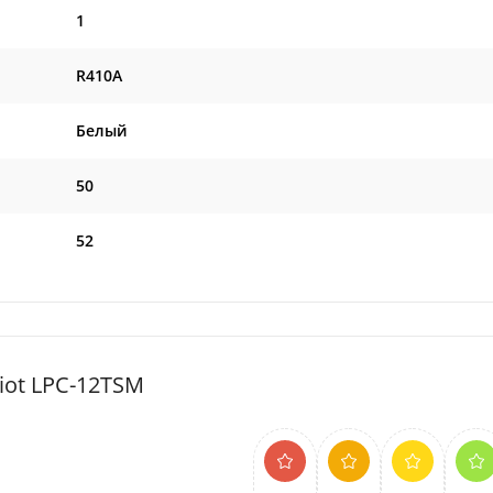
1
R410A
Белый
50
52
ot LPC-12TSM