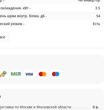
р -
Не инвертор
охлаждения, кВт -
3.5
ень шума внутр. блока, дБ -
54
еский режим -
Есть
все
а
Доставка по Москве и Московской области
0 р.