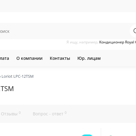
Я ищу, например,
Кондиционер Royal 
лата
О компании
Контакты
Юр. лицам
Loriot LPC-12TSM
2TSM
0
0
Отзывы
Вопрос - ответ