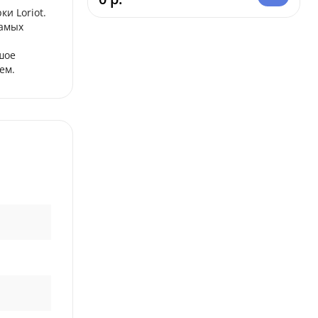
и Loriot.
самых
шое
ем.