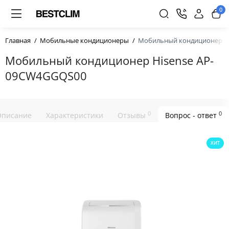
0
Главная
Мобильные кондиционеры
Мобильный кондиционер H
Мобильный кондиционер Hisense AP-
09CW4GGQS00
0
0
Описание
Характеристики
Отзывы
Вопрос - ответ
ХИТ