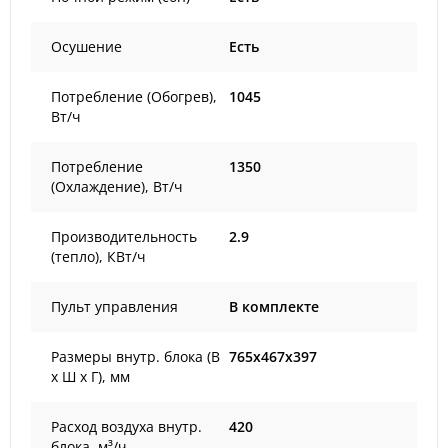
Осушение
Есть
Потребление (Обогрев),
1045
Вт/ч
Потребление
1350
(Охлаждение), Вт/ч
Производительность
2.9
(тепло), КВт/ч
Пульт управления
В комплекте
Размеры внутр. блока (В
765x467x397
х Ш х Г), мм
Расход воздуха внутр.
420
блока, м³/ч