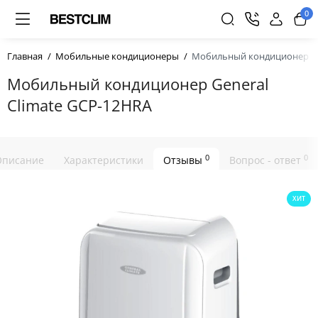
0
Главная
Мобильные кондиционеры
Мобильный кондиционер Gen
Мобильный кондиционер General
Climate GCP-12HRA
0
0
Описание
Характеристики
Отзывы
Вопрос - ответ
ХИТ