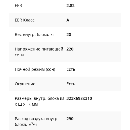
EER
2.82
EER Класс
A
Вес внутр. блока, кг
20
Напряжение питающей
220
сети
Ночной режим (сон)
Есть
Осушение
Есть
Размеры внутр. блока (В
323x698x310
х Ш х Г), мм
Расход воздуха внутр.
290
блока, м³/ч