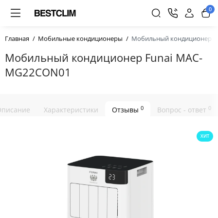
0
Главная
Мобильные кондиционеры
Мобильный кондиционер F
Мобильный кондиционер Funai MAC-
MG22CON01
0
0
Описание
Характеристики
Отзывы
Вопрос - ответ
ХИТ