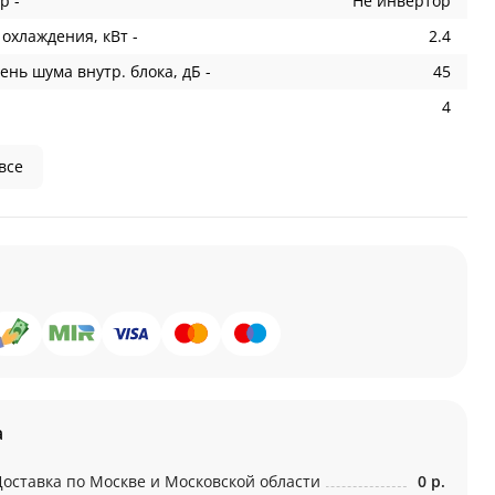
р -
Не инвертор
охлаждения, кВт -
2.4
ень шума внутр. блока, дБ -
45
4
все
а
Доставка по Москве и Московской области
0 р.