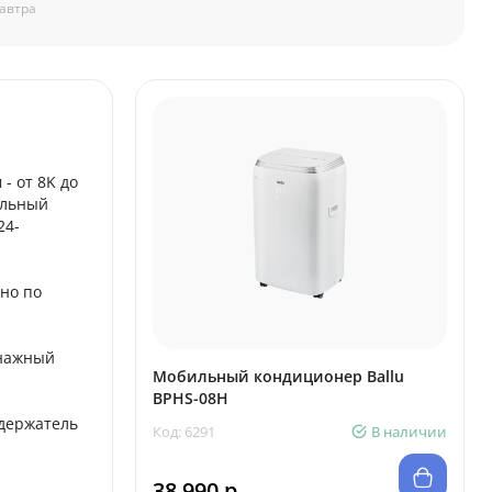
автра
- от 8K до
альный
24-
но по
енажный
Мобильный кондиционер Ballu
BPHS-08H
 держатель
Код: 6291
В наличии
38 990 р.