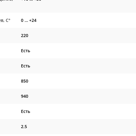
в, С°
0 … +24
220
Есть
Есть
850
940
Есть
2.5