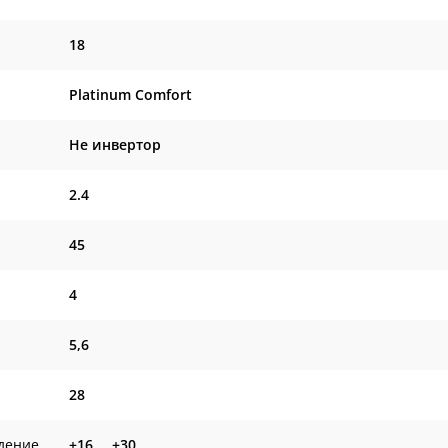
18
Platinum Comfort
Не инвертор
2.4
45
4
5,6
28
дение,
+16 … +30