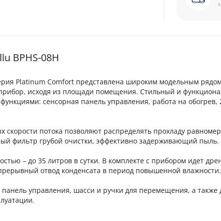
з
lu BPHS-08H
ерия Platinum Comfort представлена широким модельным рядом 
 прибор, исходя из площади помещения. Стильный и функцион
ункциями: сенсорная панель управления, работа на обогрев, 
 скорости потока позволяют распределять прохладу равномер
ный фильтр грубой очистки, эффективно задерживающий пыль.
стью – до 35 литров в сутки. В комплекте с прибором идет др
епрерывный отвод конденсата в период повышенной влажности.
 панель управления, шасси и ручки для перемещения, а также
плуатации.