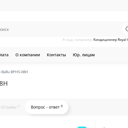
Я ищу, например,
Кондиционер Royal 
лата
О компании
Контакты
Юр. лицам
Ballu BPHS-08H
08H
0
0
Отзывы
Вопрос - ответ