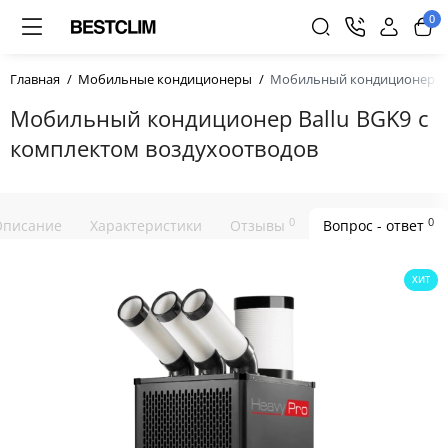
0
Главная
Мобильные кондиционеры
Мобильный кондиционер Bal
Мобильный кондиционер Ballu BGK9 с
комплектом воздухоотводов
0
0
Описание
Характеристики
Отзывы
Вопрос - ответ
ХИТ